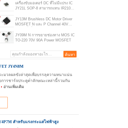
เครื่องขับมอเตอร์ DC ที่ไม่มีแปรง IC
JY21L SOP-8 สามารถแทน IR2101S
ปัชชิปสําหรับเครื่องขับมอเตอร์ขนาด
เล็กและปานกลาง
JY13M Brushless DC Motor Driver
MOSFET N และ P Channel 40V
การติดตั้งพื้นผิว
JY09M N การขยายช่องทาง MOS IC
TO-220 70V 90A Power MOSFET
SFET JY4N8M
ระมวลผลขังล่าสุดเพื่อบรรลุความหนาแน่น
รชาร์จประตูต่ําลักษณะเหล่านี้รวมกัน
.
อ่านเพิ่มเติม
4P7M สําหรับแรงกระแสไฟฟ้าสูง