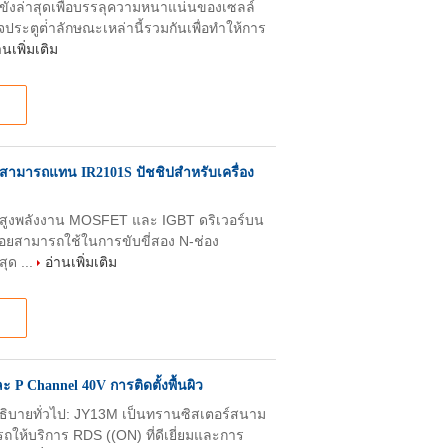
ขังล่าสุดเพื่อบรรลุความหนาแน่นของเซลล์
ตูต่ําลักษณะเหล่านี้รวมกันเพื่อทําให้การ
านเพิ่มเติม
8 สามารถแทน IR2101S ปัชชิปสําหรับเครื่อง
เร็วสูงพลังงาน MOSFET และ IGBT ดริเวอร์บน
ยสามารถใช้ในการขับขี่สอง N-ช่อง
ุด ...
อ่านเพิ่มเติม
P Channel 40V การติดตั้งพื้นผิว
ิบายทั่วไป: JY13M เป็นทรานซิสเตอร์สนาม
ให้บริการ RDS ((ON) ที่ดีเยี่ยมและการ