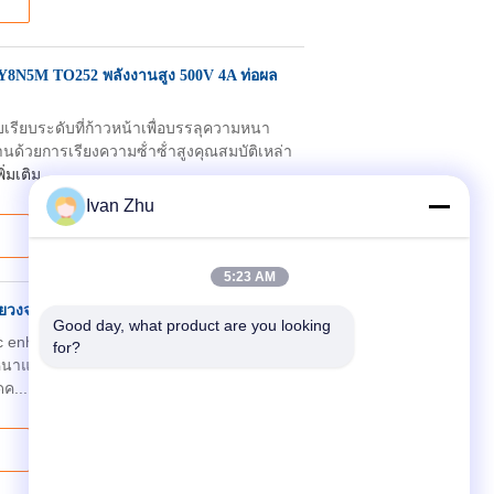
8N5M TO252 พลังงานสูง 500V 4A ท่อผล
เรียบระดับที่ก้าวหน้าเพื่อบรรลุความหนา
วยการเรียงความซ้ําซ้ําสูงคุณสมบัติเหล่า
ิ่มเติม
Ivan Zhu
5:23 AM
ยวงจรสะพาน BLDC Mosfet Driver
Good day, what product are you looking 
ogic enhancement mode ทรานซิสเตอร์สนาม
for?
มหนาแน่นของเซลล์สูงกระบวนการความหนา
ดค...
อ่านเพิ่มเติม