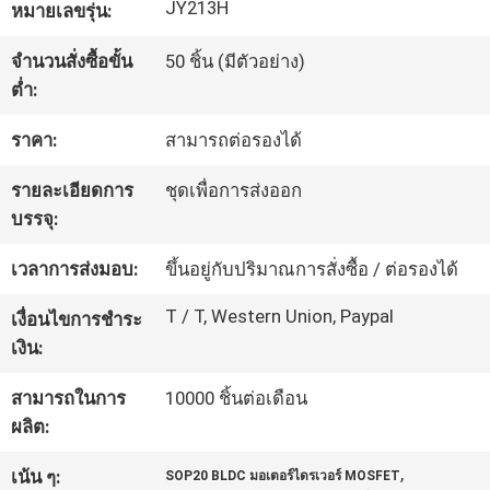
JY213H
หมายเลขรุ่น:
โรงงาน
จำนวนสั่งซื้อขั้น
50 ชิ้น (มีตัวอย่าง)
ต่ำ:
การ
ราคา:
สามารถต่อรองได้
ควบคุม
รายละเอียดการ
ชุดเพื่อการส่งออก
คุณภาพ
บรรจุ:
เวลาการส่งมอบ:
ขึ้นอยู่กับปริมาณการสั่งซื้อ / ต่อรองได้
ติดต่อ
T / T, Western Union, Paypal
เงื่อนไขการชำระ
เรา
เงิน:
สามารถในการ
10000 ชิ้นต่อเดือน
ข่าว
ผลิต:
,
เน้น ๆ:
SOP20 BLDC มอเตอร์ไดรเวอร์ MOSFET