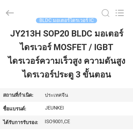
2026
Changzhou
Junqi
International
Trade
BLDC มอเตอร์ไดรเวอร์ IC
Co.,Ltd.
All
Rights
JY213H SOP20 BLDC มอเตอร์
บ้าน
Reserved.
ไดรเวอร์ MOSFET / IGBT
สินค้า
ไดรเวอร์ความเร็วสูง ความดันสูง
ไดรเวอร์ประตู 3 ขั้นตอน
เกี่ยว
กับ
สถานที่กำเนิด:
ประเทศจีน
เรา
JEUNKEI
ชื่อแบรนด์:
ISO9001,CE
ได้รับการรับรอง:
ทัวร์