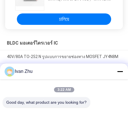
ความเร็วสูง ความดันสูง ไดรเวอร์
ประตู 3 ขั้นตอน
চালিয়ে
BLDC มอเตอร์ไดรเวอร์ IC
40V/80A TO-252 N รูปแบบการขยายช่องทาง MOSFET JY4N8M
P Channel Enhancement Mode Power MOSFET JY4P7M สําห
Ivan Zhu
รับแรงกระแสไฟฟ้าสูง
เครื่องขับมอเตอร์ DC ที่ไม่มีแปรง IC JY21L SOP-8 สามารถแทน
3:22 AM
IR2101S ปัชชิปสําหรับเครื่องขับมอเตอร์ขนาดเล็กและปานกลาง
Good day, what product are you looking for?
หมวดหมู่ยอดนิยม
ทั้งหมด