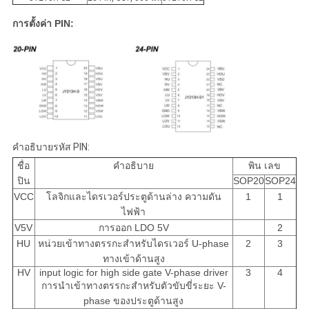
การตั้งค่า PIN:
คําอธิบายรหัส PIN:
ชื่อ
คําอธิบาย
พิน เลข
ปิน
SOP20
SOP24
VCC
โลจิกและไดรเวอร์ประตูด้านล่าง ความดัน
1
1
ไฟฟ้า
V5V
การออก LDO 5V
2
HU
หน่วยเข้าทางตรรกะสําหรับไดรเวอร์ U-phase
2
3
ทางเข้าด้านสูง
HV
input logic for high side gate V-phase driver
3
4
การนําเข้าทางตรรกะสําหรับตัวขับขี่ระยะ V-
phase ของประตูด้านสูง