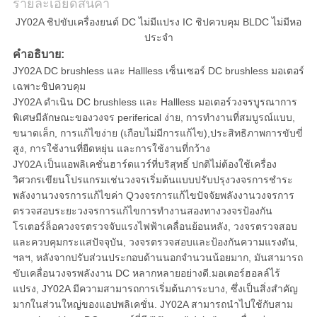
เป็น
รายละเอียดสินค้า
JY02A ชิปขับเครื่องยนต์ DC ไม่มีแปรง IC ชิปควบคุม BLDC ไม่มีหอ
ส่วน
ประจํา
คําอธิบาย:
ตัว
JY02A DC brushless และ Hallless เซ็นเซอร์ DC brushless มอเตอร์
เฉพาะชิปควบคุม
JY02A ดําเนิน DC brushless และ Hallless มอเตอร์วงจรบูรณาการ
พิเศษมีลักษณะของวงจร periferical ง่าย, การทํางานที่สมบูรณ์แบบ,
ขนาดเล็ก, การแก้ไขง่าย (เกือบไม่มีการแก้ไข),ประสิทธิภาพการขับขี่
สูง, การใช้งานที่ยืดหยุ่น และการใช้งานที่กว้าง
JY02A เป็นแอพลิเคชั่นฮาร์ดแวร์ที่บริสุทธิ์ ปกติไม่ต้องใช้เครื่อง
วิศวกรเขียนโปรแกรมเช่นวงจรเริ่มต้นแบบปรับปรุงวงจรการชําระ
พลังงานวงจรการแก้ไขค่า Qวงจรการแก้ไขปัจจัยพลังงานวงจรการ
ตรวจสอบระยะวงจรการแก้ไขการทํางานสองทางวงจรป้องกัน
โรเตอร์ล็อควงจรตรวจจับแรงไฟฟ้าเคลื่อนย้อนหลัง, วงจรตรวจสอบ
และควบคุมกระแสปัจจุบัน, วงจรตรวจสอบและป้องกันความแรงดัน,
ฯลฯ, หลังจากปรับส่วนประกอบด้านนอกจํานวนน้อยมาก, มันสามารถ
ขับเคลื่อนวงจรพลังงาน DC หลากหลายอย่างดี.มอเตอร์ฮอลล์ไร้
แปรง, JY02A มีความสามารถการเริ่มต้นภาระบาง, ซึ่งเป็นสิ่งสําคัญ
มากในส่วนใหญ่ของแอปพลิเคชั่น. JY02A สามารถนําไปใช้กับสาม