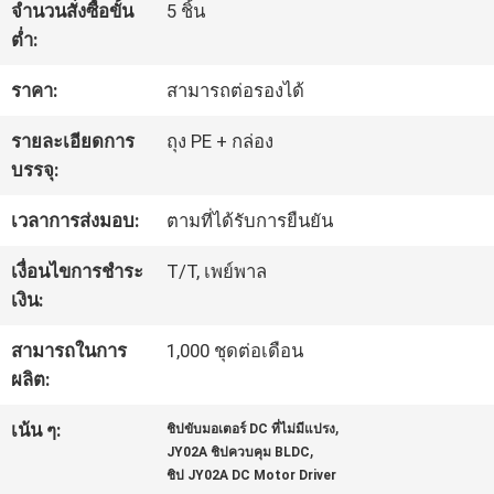
จำนวนสั่งซื้อขั้น
5 ชิ้น
โรงงาน
ต่ำ:
ราคา:
สามารถต่อรองได้
การ
รายละเอียดการ
ถุง PE + กล่อง
ควบคุม
บรรจุ:
คุณภาพ
เวลาการส่งมอบ:
ตามที่ได้รับการยืนยัน
เงื่อนไขการชำระ
T/T, เพย์พาล
ติดต่อ
เงิน:
เรา
สามารถในการ
1,000 ชุดต่อเดือน
ผลิต:
,
ข่าว
เน้น ๆ:
ชิปขับมอเตอร์ DC ที่ไม่มีแปรง
,
JY02A ชิปควบคุม BLDC
ชิป JY02A DC Motor Driver