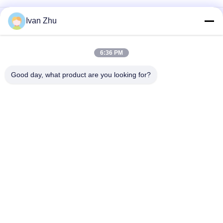
P Channel Enhancement Mode Power MOSFET JY4P7M สําห
Ivan Zhu
รับแรงกระแสไฟฟ้าสูง
เครื่องขับมอเตอร์ DC ที่ไม่มีแปรง IC JY21L SOP-8 สามารถแทน
6:36 PM
IR2101S ปัชชิปสําหรับเครื่องขับมอเตอร์ขนาดเล็กและปานกลาง
Good day, what product are you looking for?
หมวดหมู่ยอดนิยม
ทั้งหมด
มอเตอร์ไฟฟ้า 
ไดร์เวอร์มอเตอร์ DC 
Brushless Dc
แบบไร้แปรงถ่าน
ปั๊มน้ำ DC แบบไม่มี
ไฮบริดสเต็ปเปอร์
แปรง
มอเตอร์
ไดรเวอร์มอเตอร์
มอเตอร์เกียร์ DC
มอเตอร์ปัดน้ำฝน
เครื่องเป่าลม DC แบบ
กระจกหลัง
ไร้แปรงถ่าน