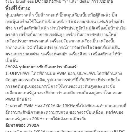
ระยะ brushless DC มอเตอร์ที่มี "Y" และ" delta" การเชื่อมต่อ
พื้นที่ใช้งาน:
หุ่นยนต์กวาดน้ํา ปั๊มน้ํารถยนต์ ปั๊มหมุนเวียนปั๊มหม้อตู้ติดผนัง ปั๊ม
กระตุ้นเครื่องใช้ในครัวเรือน เครื่องกําเนิดออกซิเจน แฟน/เครื่องเป่า
ต่าง ๆ เครื่องพัดพัดไฟฟ้า ม่านไฟฟ้าประตูอัตโนมัติเครื่องปั๊มน้ํามันไฮ
ดรอลิก เครื่องปั๊มอากาศแรงดันสูง เครื่องปั๊มอากาศพลังงานใหม่
เครื่องปรับอากาศรถยนต์ เครื่องปรับอากาศเครื่องเย็น เครื่องปั๊ม
อากาศแบบ DC ที่ไม่มีแปรงอุปกรณ์การจัดเรียงโลจิสติกส์แบบเส้น
ตรงและวงกลมต่าง ๆเครื่องตัดหญ้า เครื่องฉีดยา เครื่องพัดลมใต้น้ํา
เป็นต้น
JY02A รูปแบบการขับขี่และปารามิเตอร์:
1: UH/VH/WH ไดรฟ์ด้านบน PWM ออก, UL/VL/WL ไดรฟ์ด้านล่าง
สัญญาณการสลับ
ผลิต, รูปแบบการขับขี่นี้เป็นวิธีการที่ประหยัดใน
การลดต้นทุนของอุปกรณ์
การใช้งานของแรงดันสูงและแรงขับ
เคลื่อนมอเตอร์สูง
วงจรที่ง่ายกว่าและมีความมั่นคงสูงกว่าโหมดออก
PWM ด้านล่าง
2: ความถี่ PWM ของ JY02A คือ 13KHz ซึ่งไม่เพียงแค่คํานวณความถี่
อัตราประสิทธิภาพและความรบกวน
ของวงจรขับเคลื่อน. ทอร์คของ
มอเตอร์สูงกว่า 20KHz ภายใต้พลังงานเดียวกัน
อัมพาตของ JY02A
กรุณาสังเกตว่า JY02A การออกสัญญาณกระแทกหนึ่งระหว่าง BLDC