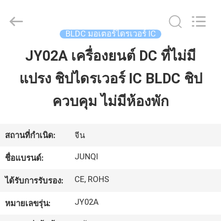
2026
Changzhou
Junqi
International
Trade
BLDC มอเตอร์ไดรเวอร์ IC
Co.,Ltd.
All
Rights
JY02A เครื่องยนต์ DC ที่ไม่มี
บ้าน
Reserved.
แปรง ชิปไดรเวอร์ IC BLDC ชิป
สินค้า
ควบคุม ไม่มีห้องพัก
เกี่ยว
สถานที่กำเนิด:
จีน
กับ
JUNQI
ชื่อแบรนด์:
เรา
CE, ROHS
ได้รับการรับรอง:
JY02A
หมายเลขรุ่น:
ทัวร์