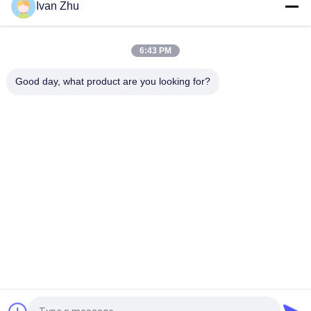
Ivan Zhu
3.0N.M 33mm 24V BLDC มอเตอร์เกียร์ดาวเคราะห์สำหรับรถ
จักรยานไฟฟ้ารถยนต์
6:43 PM
24V 42BLS100 มอเตอร์ไฟฟ้ากระแสตรงไร้แปรง 42JMG200K
Metal Planetary Gearbox 20Nm
Good day, what product are you looking for?
หมวดหมู่ยอดนิยม
ทั้งหมด
มอเตอร์ไฟฟ้า 
ไดร์เวอร์มอเตอร์ DC 
Brushless Dc
แบบไร้แปรงถ่าน
ปั๊มน้ำ DC แบบไม่มี
ไฮบริดสเต็ปเปอร์
แปรง
มอเตอร์
ไดรเวอร์มอเตอร์
มอเตอร์เกียร์ DC
มอเตอร์ปัดน้ำฝน
เครื่องเป่าลม DC แบบ
กระจกหลัง
ไร้แปรงถ่าน