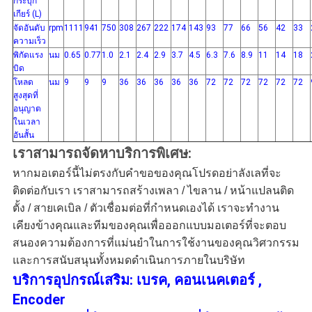
กระปุก
เกียร์ (L)
จัดอันดับ
rpm
1111
941
750
308
267
222
174
143
93
77
66
56
42
33
ความเร็ว
พิกัดแรง
นม
0.65
0.77
1.0
2.1
2.4
2.9
3.7
4.5
6.3
7.6
8.9
11
14
18
บิด
โหลด
นม
9
9
9
36
36
36
36
36
72
72
72
72
72
72
สูงสุดที่
อนุญาต
ในเวลา
อันสั้น
เราสามารถจัดหาบริการพิเศษ:
หากมอเตอร์นี้ไม่ตรงกับคำขอของคุณโปรดอย่าลังเลที่จะ
ติดต่อกับเรา เราสามารถสร้างเพลา / ไขลาน / หน้าแปลนติด
ตั้ง / สายเคเบิล / ตัวเชื่อมต่อที่กำหนดเองได้ เราจะทำงาน
เคียงข้างคุณและทีมของคุณเพื่อออกแบบมอเตอร์ที่จะตอบ
สนองความต้องการที่แม่นยำในการใช้งานของคุณวิศวกรรม
และการสนับสนุนทั้งหมดดำเนินการภายในบริษัท
บริการอุปกรณ์เสริม: เบรค, คอนเนคเตอร์ ,
Encoder