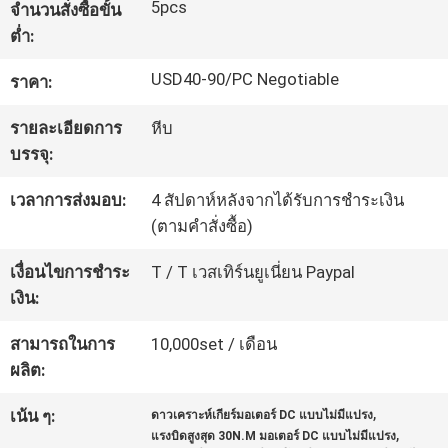
5pcs
จำนวนสั่งซื้อขั้น
โรงงาน
ต่ำ:
USD40-90/PC Negotiable
ราคา:
การ
รายละเอียดการ
หีบ
ควบคุม
บรรจุ:
คุณภาพ
เวลาการส่งมอบ:
4 สัปดาห์หลังจากได้รับการชำระเงิน
(ตามคำสั่งซื้อ)
ติดต่อ
เงื่อนไขการชำระ
T / T เวสเทิร์นยูเนี่ยน Paypal
เงิน:
เรา
สามารถในการ
10,000set / เดือน
ผลิต:
ข่าว
,
เน้น ๆ:
ดาวเคราะห์เกียร์มอเตอร์ DC แบบไม่มีแปรง
,
แรงบิดสูงสุด 30N.M มอเตอร์ DC แบบไม่มีแปรง