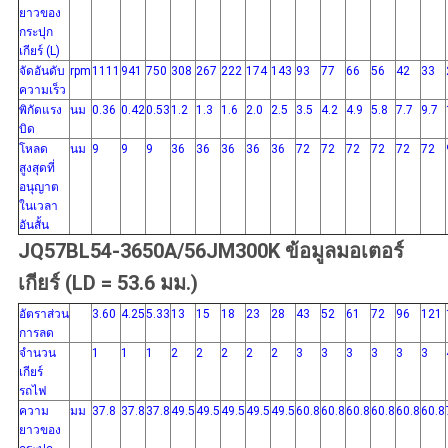
ยาวของ
กระปุก
เกียร์ (L)
จัดอันดับ
rpm
1111
941
750
308
267
222
174
143
93
77
66
56
42
33
ความเร็ว
พิกัดแรง
นม
0.36
0.42
0.53
1.2
1.3
1.6
2.0
2.5
3.5
4.2
4.9
5.8
7.7
9.7
บิด
โหลด
นม
9
9
9
36
36
36
36
36
72
72
72
72
72
72
สูงสุดที่
อนุญาต
ในเวลา
อันสั้น
JQ57BL54-3650A/56JM300K ข้อมูลมอเตอร์
เกียร์ (LD = 53.6 มม.)
อัตราส่วน
3.60
4.25
5.33
13
15
18
23
28
43
52
61
72
96
121
การลด
จำนวน
1
1
1
2
2
2
2
2
3
3
3
3
3
3
เกียร์
รถไฟ
ความ
มม
37.8
37.8
37.8
49.5
49.5
49.5
49.5
49.5
60.8
60.8
60.8
60.8
60.8
60.8
ยาวของ