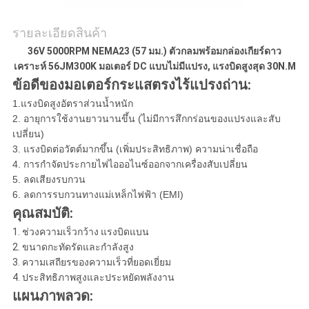
เป็น
ส่วน
รายละเอียดสินค้า
36V 5000RPM NEMA23 (57 มม.) ตัวกลมพร้อมกล่องเกียร์ดาว
ตัว
เคราะห์ 56JM300K มอเตอร์ DC แบบไม่มีแปรง, แรงบิดสูงสุด 30N.M
ข้อดีของมอเตอร์กระแสตรงไร้แปรงถ่าน:
1.แรงบิดสูงอัตราส่วนน้ำหนัก
2. อายุการใช้งานยาวนานขึ้น (ไม่มีการสึกกร่อนของแปรงและสับ
เปลี่ยน)
3. แรงบิดต่อวัตต์มากขึ้น (เพิ่มประสิทธิภาพ) ความน่าเชื่อถือ
4. การกำจัดประกายไฟไอออไนซ์ออกจากเครื่องสับเปลี่ยน
5. ลดเสียงรบกวน
6. ลดการรบกวนทางแม่เหล็กไฟฟ้า (EMI)
คุณสมบัติ:
1. ช่วงความเร็วกว้าง แรงบิดแบน
2. ขนาดกะทัดรัดและกำลังสูง
3. ความเสถียรของความเร็วที่ยอดเยี่ยม
4. ประสิทธิภาพสูงและประหยัดพลังงาน
แผนภาพลวด: