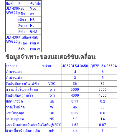
พิมพ์
สี
ฟังก์ชั่น
UL1430
Reb
Vcc
AWG26
สีฟ้า
ฮา
เขียว
HB
สีขาว
Hc
สีดำ
GND
UL1430
สีเหลือง
เฟสU
AWG20
สีแดง
เฟส V
สีดำ
เฟส W
ข้อมูลจำเพาะของมอเตอร์ขับเคลื่อน:
รายการ
หน่วย
JQ57BL54-3650
JQ57BL54-3650A
จำนวนเสา
4
6
จำนวนเฟส
3
3
จัดอันดับแรงดันไฟฟ้า
VDC
36
36
ความเร็วในการโหลด
rpm
5000
5000
จัดอันดับความเร็ว
rpm
4000
4000
พิกัดแรงบิด
นม
0.11
0.2
กำลังไฟพิกัด
W
46
83
แรงบิดสูงสุด
นม
0.39
0.6
กระแสสูงสุด
NS
6.8
14
แนวต้านแบบเส้นต่อเส้น
โอห์ม@20℃
1.63
0.87
ตัวเหนี่ยวนำเส้นต่อเส้น
mH
4.4
1