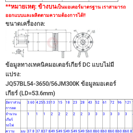
**หมายเหตุ: ข้างบน
เป็นมอเตอร์มาตรฐาน เราสามารถ
ออกแบบและผลิตตามความต้องการได้!!
ขนาดเครื่องกล:
ข้อมูลทางเทคนิคมอเตอร์เกียร์ DC แบบไม่มี
แปรง:
JQ57BL54-3650/56JM300K ข้อมูลมอเตอร์
เกียร์ (LD=53.6mm)
อัตราส่วน
3.60
4.25
5.33
13
15
18
23
28
43
52
61
72
96
121
การลด
จำนวน
1
1
1
2
2
2
2
2
3
3
3
3
3
3
เกียร์
รถไฟ
ความ
มม
37.8
37.8
37.8
49.5
49.5
49.5
49.5
49.5
60.8
60.8
60.8
60.8
60.8
60.8