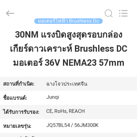
2026
Changzhou
Junqi
International
Trade
มอเตอร์ไฟฟ้า Brushless Dc
Co.,Ltd.
All
Rights
30NM แรงบิดสูงสุดรอบกล่อง
บ้าน
Reserved.
เกียร์ดาวเคราะห์ Brushless DC
สินค้า
มอเตอร์ 36V NEMA23 57mm
เกี่ยว
สถานที่กำเนิด:
ฉางโจวประเทศจีน
กับ
Junqi
ชื่อแบรนด์:
เรา
CE, RoHs, REACH
ได้รับการรับรอง:
JQ57BL54 / 56JM300K
หมายเลขรุ่น:
ทัวร์