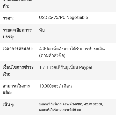
โรงงาน
ต่ำ:
USD25-75/PC Negotiable
ราคา:
การ
รายละเอียดการ
หีบ
บรรจุ:
ควบคุม
เวลาการส่งมอบ:
4 สัปดาห์หลังจากได้รับการชำระเงิน
คุณภาพ
(ตามคำสั่งซื้อ)
เงื่อนไขการชำระ
T / T เวสเทิร์นยูเนี่ยน Paypal
ติดต่อ
เงิน:
เรา
สามารถในการ
10,000set / เดือน
ผลิต:
ข่าว
,
,
เน้น ๆ:
มอเตอร์เกียร์ดาวเคราะห์ 24VDC
42JMG200K
มอเตอร์เกียร์ดาวเคราะห์ 80 มม