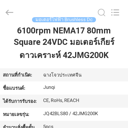
2026
Changzhou
Junqi
International
Trade
มอเตอร์ไฟฟ้า Brushless Dc
Co.,Ltd.
All
6100rpm NEMA17 80mm
Rights
บ้าน
Reserved.
Square 24VDC มอเตอร์เกียร์
สินค้า
ดาวเคราะห์ 42JMG200K
เกี่ยว
สถานที่กำเนิด:
ฉางโจวประเทศจีน
กับ
Junqi
ชื่อแบรนด์:
เรา
CE, RoHs, REACH
ได้รับการรับรอง:
JQ42BLS80 / 42JMG200K
หมายเลขรุ่น:
ทัวร์
5pcs
จำนวนสั่งซื้อขั้น