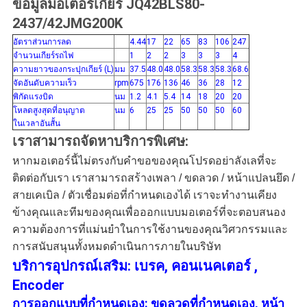
ข้อมูลมอเตอร์เกียร์ JQ42BLS80-
2437/42JMG200K
อัตราส่วนการลด
4.44
17
22
65
83
106
247
จำนวนเกียร์รถไฟ
1
2
2
3
3
3
4
ความยาวของกระปุกเกียร์ (L)
มม
37.5
48.0
48.0
58.3
58.3
58.3
68.6
จัดอันดับความเร็ว
rpm
675
176
136
46
36
28
12
พิกัดแรงบิด
นม
1.2
4.1
5.4
14
18
20
20
โหลดสูงสุดที่อนุญาต
นม
6
25
25
50
50
50
60
ในเวลาอันสั้น
เราสามารถจัดหาบริการพิเศษ:
หากมอเตอร์นี้ไม่ตรงกับคำขอของคุณโปรดอย่าลังเลที่จะ
ติดต่อกับเรา เราสามารถสร้างเพลา / ขดลวด / หน้าแปลนยึด /
สายเคเบิล / ตัวเชื่อมต่อที่กำหนดเองได้ เราจะทำงานเคียง
ข้างคุณและทีมของคุณเพื่อออกแบบมอเตอร์ที่จะตอบสนอง
ความต้องการที่แม่นยำในการใช้งานของคุณวิศวกรรมและ
การสนับสนุนทั้งหมดดำเนินการภายในบริษัท
บริการอุปกรณ์เสริม: เบรค, คอนเนคเตอร์ ,
Encoder
การออกแบบที่กำหนดเอง: ขดลวดที่กำหนดเอง, หน้า