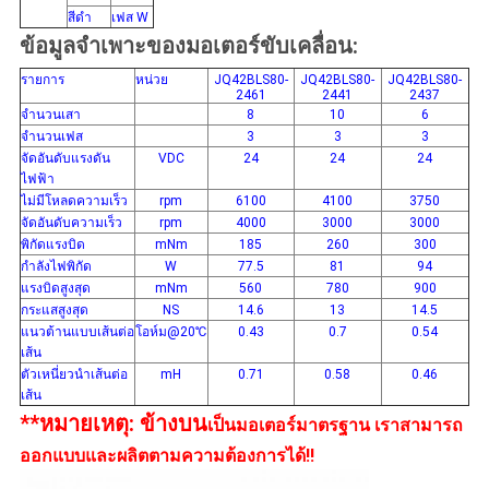
สีดำ
เฟส W
ข้อมูลจำเพาะของมอเตอร์ขับเคลื่อน:
รายการ
หน่วย
JQ42BLS80-
JQ42BLS80-
JQ42BLS80-
2461
2441
2437
จำนวนเสา
8
10
6
จำนวนเฟส
3
3
3
จัดอันดับแรงดัน
VDC
24
24
24
ไฟฟ้า
ไม่มีโหลดความเร็ว
rpm
6100
4100
3750
จัดอันดับความเร็ว
rpm
4000
3000
3000
พิกัดแรงบิด
mNm
185
260
300
กำลังไฟพิกัด
W
77.5
81
94
แรงบิดสูงสุด
mNm
560
780
900
กระแสสูงสุด
NS
14.6
13
14.5
แนวต้านแบบเส้นต่อ
โอห์ม@20℃
0.43
0.7
0.54
เส้น
ตัวเหนี่ยวนำเส้นต่อ
mH
0.71
0.58
0.46
เส้น
**หมายเหตุ: ข้างบน
เป็นมอเตอร์มาตรฐาน เราสามารถ
ออกแบบและผลิตตามความต้องการได้!!