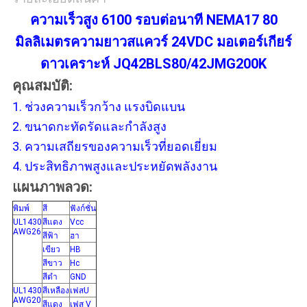
เป็น
ความเร็วสูง 6100 รอบต่อนาที NEMA17 80
ส่วน
มิลลิเมตรความยาวสแควร์ 24VDC มอเตอร์เกียร์
ตัว
ดาวเคราะห์ JQ42BLS80/42JMG200K
คุณสมบัติ:
1. ช่วงความเร็วกว้าง แรงบิดแบน
2. ขนาดกะทัดรัดและกำลังสูง
3. ความเสถียรของความเร็วที่ยอดเยี่ยม
4. ประสิทธิภาพสูงและประหยัดพลังงาน
แผนภาพลวด:
พิมพ์
สี
ฟังก์ชั่น
UL1430
สีแดง
Vcc
AWG26
สีฟ้า
ฮา
เขียว
HB
สีขาว
Hc
สีดำ
GND
UL1430
สีเหลือง
เฟสU
AWG20
สีแดง
เฟส V