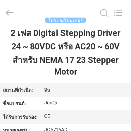
2026
Changzhou
Junqi
International
Trade
ไดรเวอร์มอเตอร์
Co.,Ltd.
All
Rights
2 เฟส Digital Stepping Driver
บ้าน
Reserved.
24 ~ 80VDC หรือ AC20 ~ 60V
สินค้า
สำหรับ NEMA 17 23 Stepper
Motor
เกี่ยว
กับ
สถานที่กำเนิด:
จีน
เรา
JunQi
ชื่อแบรนด์:
CE
ได้รับการรับรอง:
ทัวร์
JQ5716AD
หมายเลขรุ่น: