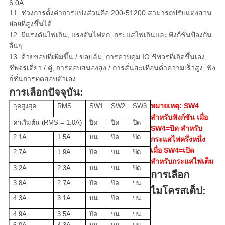
6.0A
11. ช่วงการตั้งค่าการแบ่งส่วนคือ 200-51200 สามารถปรับแต่งส่วน
ย่อยที่สูงขึ้นได้
12. มีแรงดันไฟเกิน, แรงดันไฟตก, กระแสไฟเกินและฟังก์ชั่นป้องกัน
อื่นๆ
13. ด้วยขอบที่เพิ่มขึ้น / ขอบล้ม, การควบคุม IO ชีพจรที่เกิดขึ้นเอง,
ชีพจรเดี่ยว / คู่, การตอบสนองสูง / การสั่นสะเทือนต่ำความเร็วสูง, ฟัง
ก์ชั่นการทดสอบตัวเอง
การเลือกปัจจุบัน:
หมายเหตุ: SW4
จุดสูงสุด
RMS
SW1
SW2
SW3
สำหรับฟังก์ชัน เมื่อ
ค่าเริ่มต้น (RMS = 1.0A)
ปิด
ปิด
ปิด
SW4=ปิด สำหรับ
2.1A
1.5A
บน
ปิด
ปิด
กระแสไฟครึ่งหนึ่ง
เมื่อ SW4=เปิด
2.7A
1.9A
ปิด
บน
ปิด
สำหรับกระแสไฟเต็ม
3.2A
2.3A
บน
บน
ปิด
การเลือก
3.8A
2.7A
ปิด
ปิด
บน
ไมโครสเต็ป:
4.3A
3.1A
บน
ปิด
บน
4.9A
3.5A
ปิด
บน
บน