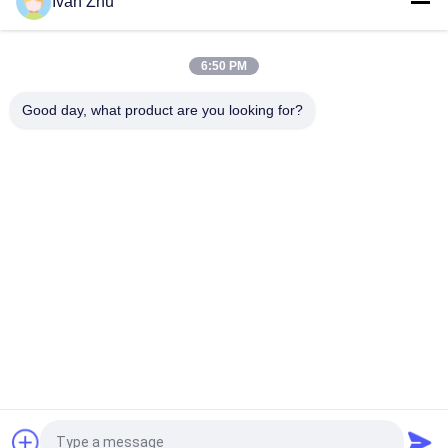
Ivan Zhu
130 มม. 110VAC 200VAC
ไดร์เวอร์มอเตอร์ 3 เฟสแบบดิจิตอล 3DM683 60VDC 8.3A สำหรับ
6:50 PM
เครื่องแกะสลัก NEMA23
Good day, what product are you looking for?
หมวดหมู่ยอดนิยม
ทั้งหมด
มอเตอร์ไฟฟ้า 
ไดร์เวอร์มอเตอร์ DC 
Brushless Dc
แบบไร้แปรงถ่าน
ปั๊มน้ำ DC แบบไม่มี
ไฮบริดสเต็ปเปอร์
แปรง
มอเตอร์
ไดรเวอร์มอเตอร์
มอเตอร์เกียร์ DC
มอเตอร์ปัดน้ำฝน
เครื่องเป่าลม DC แบบ
กระจกหลัง
ไร้แปรงถ่าน