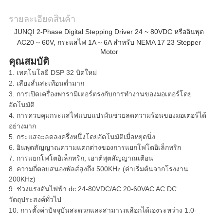
เป็น
รายละเอียดสินค้า
ส่วน
JUNQI 2-Phase Digital Stepping Driver 24 ~ 80VDC หรืออินพุต
ตัว
AC20 ~ 60V, กระแสไฟ 1A ~ 6A สำหรับ NEMA 17 23 Stepper
Motor
คุณสมบัติ
1. เทคโนโลยี DSP 32 บิตใหม่
2. เสียงสั่นสะเทือนต่ำมาก
3. การเปิดเครื่องพารามิเตอร์ตรงกับการทำงานของมอเตอร์โดย
อัตโนมัติ
4. การควบคุมกระแสไฟแบบแปรผันช่วยลดความร้อนของมอเตอร์ได้
อย่างมาก
5. กระแสจะลดลงครึ่งหนึ่งโดยอัตโนมัติเมื่อหยุดนิ่ง
6. อินพุตสัญญาณความแตกต่างของการแยกโฟโตอิเล็กทริก
7. การแยกโฟโตอิเล็กทริก, เอาต์พุตสัญญาณเตือน
8. ความถี่ตอบสนองพัลส์สูงถึง 500KHz (ค่าเริ่มต้นจากโรงงาน
200KHz)
9. ช่วงแรงดันไฟฟ้า dc 24-80VDC/AC 20-60VAC AC DC
วัตถุประสงค์ทั่วไป
10. การตั้งค่าปัจจุบันสะดวกและสามารถเลือกได้เองระหว่าง 1.0-