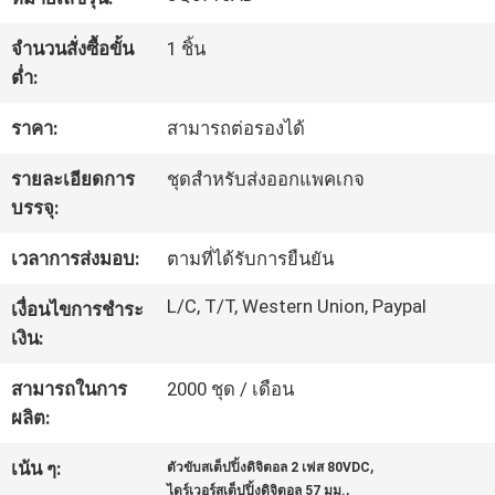
โรงงาน
จำนวนสั่งซื้อขั้น
1 ชิ้น
ต่ำ:
การ
ราคา:
สามารถต่อรองได้
ควบคุม
รายละเอียดการ
ชุดสำหรับส่งออกแพคเกจ
บรรจุ:
คุณภาพ
เวลาการส่งมอบ:
ตามที่ได้รับการยืนยัน
ติดต่อ
L/C, T/T, Western Union, Paypal
เงื่อนไขการชำระ
เงิน:
เรา
สามารถในการ
2000 ชุด / เดือน
ผลิต:
ข่าว
,
เน้น ๆ:
ตัวขับสเต็ปปิ้งดิจิตอล 2 เฟส 80VDC
,
ไดร์เวอร์สเต็ปปิ้งดิจิตอล 57 มม.