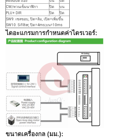
ทดสอบตัวเอง
บน
ปิด
CW/ทวนเข็มนาฬิกา
ปิด
บน
PLU+ DIR
ปิด
ปิด
SW9: เซลขอบ, ปิด=ล้ม, เปิด=เพิ่มขึ้น
SW10: S-Filter, ปิด=4ms;บน=10ms
ไดอะแกรมการกำหนดค่าไดรเวอร์:
ขนาดเครื่องกล (มม.):