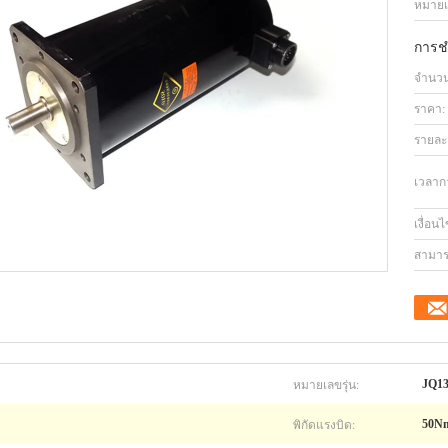
หมายเล
การช
จำนวนสั
ราคา:
รายละ
เวลาก
เงื่อน
สามาร
หมายเลขรุ่น:
JQ13
พิกัดแรงบิด:
50N