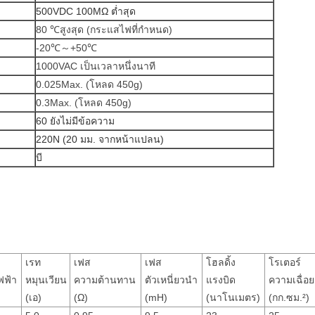
500VDC 100MΩ ต่ำสุด
80 ℃สูงสุด (กระแสไฟที่กำหนด)
-20℃～+50℃
1000VAC เป็นเวลาหนึ่งนาที
0.025Max. (โหลด 450g)
0.3Max. (โหลด 450g)
60 ยังไม่มีข้อความ
220N (20 มม. จากหน้าแปลน)
บี
เรท
เฟส
เฟส
โฮลดิ้ง
โรเตอร์
ฟฟ้า
หมุนเวียน
ความต้านทาน
ตัวเหนี่ยวนำ
แรงบิด
ความเฉื่อย
(เอ)
(Ω)
(mH)
(นาโนเมตร)
(กก.ซม.²)