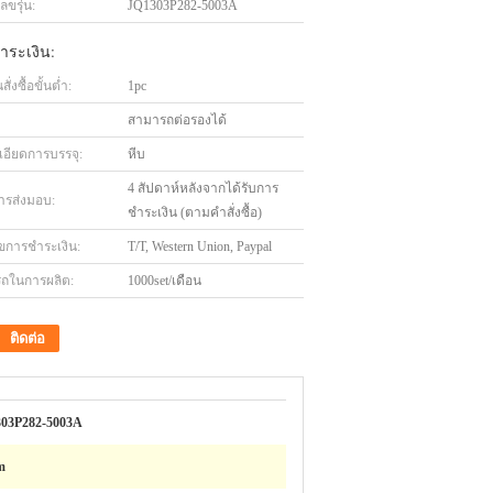
ขรุ่น:
JQ1303P282-5003A
ำระเงิน:
่งซื้อขั้นต่ำ:
1pc
สามารถต่อรองได้
เอียดการบรรจุ:
หีบ
4 สัปดาห์หลังจากได้รับการ
ารส่งมอบ:
ชำระเงิน (ตามคำสั่งซื้อ)
ไขการชำระเงิน:
T/T, Western Union, Paypal
ถในการผลิต:
1000set/เดือน
ติดต่อ
03P282-5003A
m