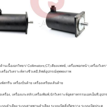
์ด้านเนื้องอกวิทยา/ Collimators;CT;เตียงแพทย์, เครื่องพอกหน้า;เครื่องวิ
 ;เครื่องวิเคราะห์ทางชีวเคมี;ลิฟต์อุปกรณ์ทุพพลภาพ
มพ์สกรีน เครื่องปั่นด้าย เครื่องเตรียมเส้นด้าย
ื่อง, เครื่องแกะสลัก;เครื่องพิมพ์;นักวิเคราะห์อุตสาหกรรมเอสเอ็มที;อุ
 ;ระบบลำเลียง;ระบบสายพานลำเลียง ระบบเปิดสิ่งกีดขวาง ระบบเปิดประตู