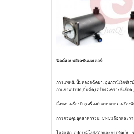
ฟิลด์แอปพลิเคชันมอเตอร์:
การแพทย์: ปั๊มหลอดฉีดยา, อุปกรณ์เอ็กซ์เรย
กายภาพบำบัด;ปั๊มฉีด;เครื่องวิเคราะห์เลือด
สิ่งทอ: เครื่องปัก;เครื่องถักแบบแบน เครื่องพิ
การควบคุมอุตสาหกรรม: CNC;เลือกและวางเคร
โลจิสติก: อุปกรณ์โลจิสติกและการจัดเก็บ