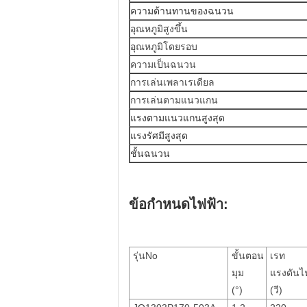
ความต้านทานของฉนวน
อุณหภูมิสูงขึ้น
อุณหภูมิโดยรอบ
ความเป็นฉนวน
การเล่นเพลาเรเดียล
การเล่นตามแนวแกน
แรงตามแนวแกนสูงสุด
แรงรัศมีสูงสุด
ชั้นฉนวน
ข้อกำหนดไฟฟ้า:
รุ่นNo
ขั้นตอน
เรท
มุม
แรงดันไ
(°)
(วี)