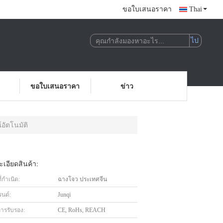
ขอใบเสนอราคา
Thai
ขอใบเสนอราคา
ข่าว
อัตโนมัติ
เอียดสินค้า:
่กำเนิด:
ฉางโจว ประเทศจีน
รนด์:
Junqi
การรับรอง:
CE, RoHs, REACH