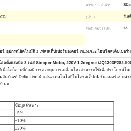
ความยาวลำตัว:
282
รูปร่าง:
กรรม
สี่เหล
จัดอันดับปัจจุบัน:
5A
อร์
อุปกรณ์อัตโนมัติ 3 เฟสสเต็ปเปอร์มอเตอร์
NEMA52 ไฮบริดสเต็ปเปอร์มอ
,
,
ลดิ้งแรงบิด 3 เฟส Stepper Motor, 220V 1.2degree /JQ1303P282-5003
่ดีเมื่อใดก็ตามที่ต้องมีการควบคุมการเคลื่อนไหวสามารถใช้เพื่อประโยชน์ใ
ผลิตภัณฑ์ Delta Line นำเสนอเทคโนโลยีไมโครสเต็ปเปอร์มอเตอร์แบบต่าง
30 มม.
ข้อมูลจำเพาะ
±5%
±10%
±20%