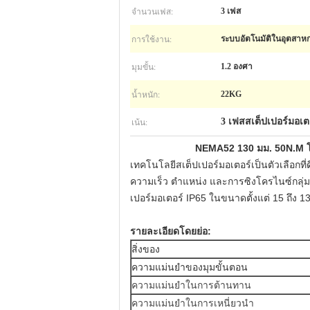
จำนวนเฟส:
3 เฟส
การใช้งาน:
ระบบอัตโนมัติในอุตสาห
มุมขั้น:
1.2 องศา
น้ำหนัก:
22KG
เน้น:
3 เฟสสเต็ปเปอร์มอเต
NEMA52 130 มม. 50N.M โฮ
เทคโนโลยีสเต็ปเปอร์มอเตอร์เป็นตัวเลือกที
ความเร็ว ตำแหน่ง และการซิงโครไนซ์กลุ่ม
เปอร์มอเตอร์ IP65 ในขนาดตั้งแต่ 15 ถึง 1
รายละเอียดโดยย่อ:
สิ่งของ
ความแม่นยำของมุมขั้นตอน
ความแม่นยำในการต้านทาน
ความแม่นยำในการเหนี่ยวนำ