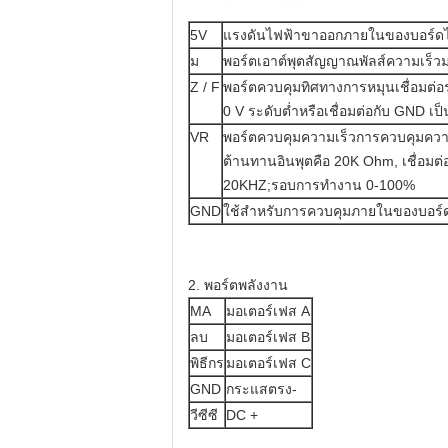
5V
แรงดันไฟฟ้าขาออกภายในของบอร์ดไ
ม
พอร์ตเอาต์พุตสัญญาณพัลส์ความเร็วม
Z / F
พอร์ตควบคุมทิศทางการหมุนเชื่อมต่อระ
0 V ระดับต่ำหรือเชื่อมต่อกับ GND เป
VR
พอร์ตควบคุมความเร็วการควบคุมความ
ต้านทานอินพุตคือ 20K Ohm, เชื่อมต่
20KHZ;รอบการทำงาน 0-100%
GND
ใช้สำหรับการควบคุมภายในของบอร์
2. พอร์ตพลังงาน
MA
มอเตอร์เฟส A
ลบ
มอเตอร์เฟส B
พิธีกร
มอเตอร์เฟส C
GND
กระแสตรง-
วีซีซี
DC +