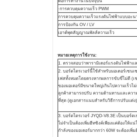
ต่อการทำงานในปัจจุบัน
·การควบคุมความเร็ว PWM
การควบคุมความเร็วแรงดันไฟฟ้าแบบอะนา
การป้องกัน OV / LV
เอาต์พุตสัญญาณพัลส์ความเร็ว
หมายเหตุการใช้งาน:
1. ตรวจสอบว่าพารามิเตอร์แรงดันไฟฟ้าแล
2. บอร์ดไดรเวอร์นี้ใช้สำหรับมอเตอร์เซนเ
เฟสทั้งหมดโดยตรงหากผลการขับขี่ไม่ดี
ของมอเตอร์มีขนาดใหญ่เกินไปความเร็วไม่
ลูกค้าสามารถปรับ ความต้านทานและความจุ
ที่สุด (ดูเอกสารแนบสำหรับวิธีการปรับแต่ง
3. บอร์ดไดรเวอร์ JYQD-V8.3E เป็นบอร์ดเป
ไม่จำเป็นต้องเพิ่มฮีทซิงค์เพียงแค่ต้องใ
กำลังของมอเตอร์มากกว่า 60W จะต้องเพิ่ม