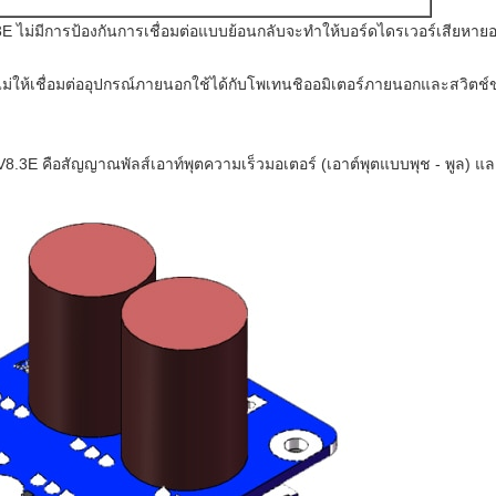
ไม่มีการป้องกันการเชื่อมต่อแบบย้อนกลับจะทำให้บอร์ดไดรเวอร์เสียหายอย
มไม่ให้เชื่อมต่ออุปกรณ์ภายนอกใช้ได้กับโพเทนชิออมิเตอร์ภายนอกและสวิ
V8.3E คือสัญญาณพัลส์เอาท์พุตความเร็วมอเตอร์ (เอาต์พุตแบบพุช - พูล) แ