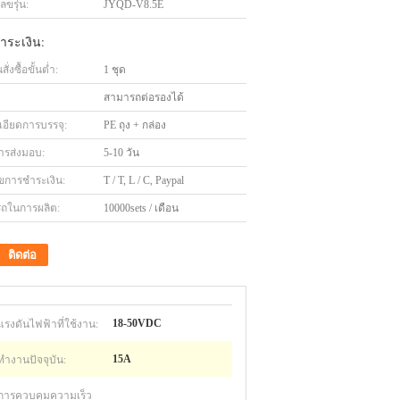
ขรุ่น:
JYQD-V8.5E
ำระเงิน:
่งซื้อขั้นต่ำ:
1 ชุด
สามารถต่อรองได้
เอียดการบรรจุ:
PE ถุง + กล่อง
ารส่งมอบ:
5-10 วัน
ไขการชำระเงิน:
T / T, L / C, Paypal
ถในการผลิต:
10000sets / เดือน
ติดต่อ
แรงดันไฟฟ้าที่ใช้งาน:
18-50VDC
ทำงานปัจจุบัน:
15A
การควบคุมความเร็ว