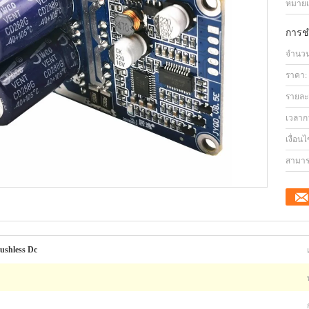
หมายเล
การช
จำนวนสั
ราคา:
รายละ
เวลาก
เงื่อน
สามาร
rushless Dc