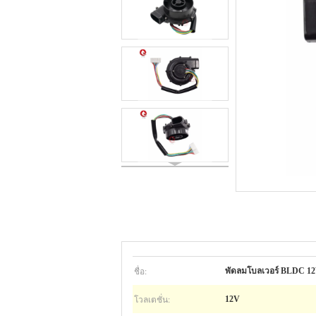
ชื่อ:
พัดลมโบลเวอร์ BLDC 
โวลเตชั่น:
12V