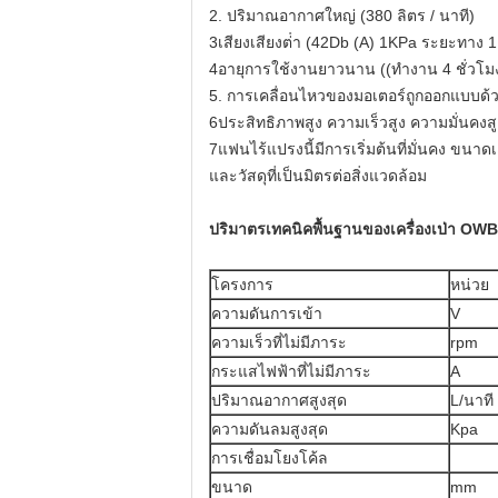
2. ปริมาณอากาศใหญ่ (380 ลิตร / นาที)
3เสียงเสียงต่ํา (42Db (A) 1KPa ระยะทาง 
4อายุการใช้งานยาวนาน ((ทํางาน 4 ชั่วโมง
5. การเคลื่อนไหวของมอเตอร์ถูกออกแบบด้ว
6ประสิทธิภาพสูง ความเร็วสูง ความมั่นคงสู
7แฟนไร้แปรงนี้มีการเริ่มต้นที่มั่นคง ขนาด
และวัสดุที่เป็นมิตรต่อสิ่งแวดล้อม
ปริมาตรเทคนิคพื้นฐานของเครื่องเป่า OW
โครงการ
หน่วย
ความดันการเข้า
V
ความเร็วที่ไม่มีภาระ
rpm
กระแสไฟฟ้าที่ไม่มีภาระ
A
ปริมาณอากาศสูงสุด
L/นาที
ความดันลมสูงสุด
Kpa
การเชื่อมโยงโค้ล
ขนาด
mm