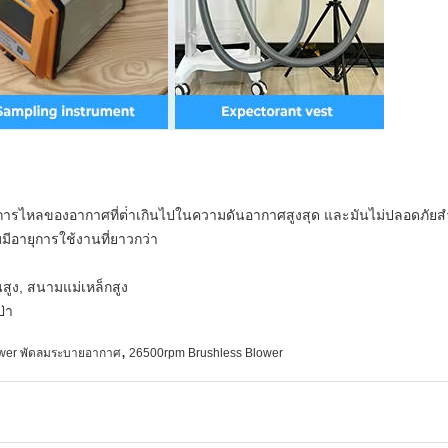
การไหลของอากาศที่ต่ําเกินไปในความดันอากาศสูงสุด และมันไม่ปลอดภัยส
มมีอายุการใช้งานที่ยาวกว่า
้นสูง, สนามแม่เหล็กสูง
ป่า
,
ower พัดลมระบายอากาศ
26500rpm Brushless Blower