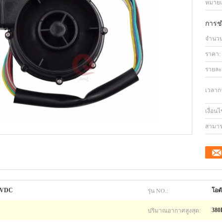
หมายเล
การช
จำนวนสั
ราคา:
รายละ
เวลาก
เงื่อน
สามาร
รุ่น NO.:
12VDC
โอด
ปริมาณอากาศสูงสุด:
380