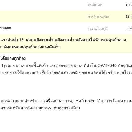
คนขับรถ:
ภา
การรับประกัน:
12 เ
ระยะอุณหภูมิ:
ปืนปลอก
-15
รงดันต่ํา 12 วอล
พลังงานต่ํา พลังงานต่ํา พลังงานไฟฟ้าหลุดศูนย์กลาง
,
,
 พัดลมหลอมศูนย์กลางแรงดันต่ํา
ได้อย่างถูกต้อง
ปรุงท่ออากาศ และพื้นที่เข้าและออกของอากาศ ที่ทําใน OWB7040 ปัจจุบันพ
บพกพาที่ใช้แบตเตอรี่ เสื้อผ้าป้องกันสารเคมี ของเล่นที่ลมได้เครื่องหาย
สามเฟส เหมาะสําหรับ --- เครื่องปักอากาศ, เซลล์ nhiên liệu, การป้อนอ
กส่งอากาศควันสถานีผสมผสานระดับสูงการเลียบ