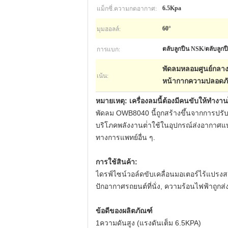
แม็กซี่.ความกดอากาศ:
6.5Kpa
มุมฮอลล์:
60°
การแบก:
ตลับลูกปืน NSK/ตลับลูก
พัดลมหลอมศูนย์กลางแ
เน้น:
หน้ากากความปลอดภัย
หมายเหตุ: เครื่องลมนี้ต้องมีคนขับให้ทํางาน
พัดลม OWB8040 นี้ถูกสร้างขึ้นจากการปรับ
บริโภคพลังงานต่ําใช้ในอุปกรณ์ส่งอากาศแบ
ทางการแพทย์อื่น ๆ.
การใช้สินค้า:
ไดรฟ์ไซน์วอล์ดขับเคลื่อนมอเตอร์ไร้แปรง
ปักอากาศรถยนต์ที่นั่ง, ความร้อนไฟฟ้าถู
ข้อดีของผลิตภัณฑ์
1ความดันสูง (แรงดันเต็ม 6.5KPA)