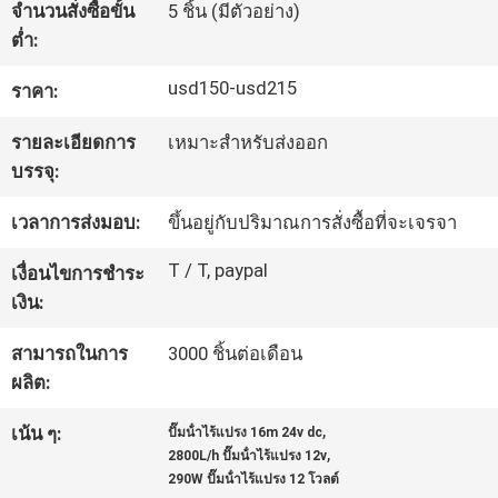
จำนวนสั่งซื้อขั้น
5 ชิ้น (มีตัวอย่าง)
โรงงาน
ต่ำ:
usd150-usd215
ราคา:
การ
รายละเอียดการ
เหมาะสำหรับส่งออก
ควบคุม
บรรจุ:
คุณภาพ
เวลาการส่งมอบ:
ขึ้นอยู่กับปริมาณการสั่งซื้อที่จะเจรจา
T / T, paypal
เงื่อนไขการชำระ
ติดต่อ
เงิน:
เรา
สามารถในการ
3000 ชิ้นต่อเดือน
ผลิต:
,
ข่าว
เน้น ๆ:
ปั๊มน้ําไร้แปรง 16m 24v dc
,
2800L/h ปั๊มน้ําไร้แปรง 12v
290W ปั๊มน้ําไร้แปรง 12 โวลต์