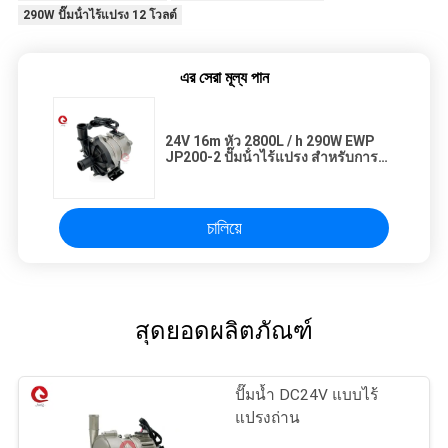
290W ปั๊มน้ําไร้แปรง 12 โวลต์
এর সেরা মূল্য পান
24V 16m หัว 2800L / h 290W EWP
JP200-2 ปั๊มน้ําไร้แปรง สําหรับการทํา
ความร้อน
চালিয়ে
สุดยอดผลิตภัณฑ์
ปั๊มน้ำ DC24V แบบไร้
แปรงถ่าน