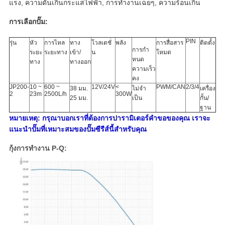
แรง, ความดันเกินกระแสไฟฟ้า, การทํางานเฉยๆ, ความร้อนเกิน
การเลือกปั๊ม:
PIN
รุ่น
หัว
การไหล
ทาง
โวลเตชั่
พลัง
การสื่อสาร
ติดตั้ง
การกํา
ระยะ
ระยะทาง
เข้า/
น
โหมด
หนด
ทาง
ทางออก
ความเร็ว
คง
JP200-
10 ~
600 ~
12V/24V
<
PWM/CAN
2/3/4
38 มม.
ไม่จํา
เครื่อง
2
23m
2500L/h
300W
25 มม.
เป็น
กั้น/
ฐาน
หมายเหตุ: กรุณาบอกเราที่ต้องการปารามิเตอร์คําขอของคุณ เราจะ
แนะนําปั๊มที่เหมาะสมของปั๊มซีรีส์นี้สําหรับคุณ
กุ้งการทํางาน P-Q: