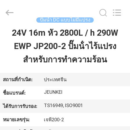
2026
Changzhou
Junqi
International
Trade
ปั๊มน้ำ DC แบบไม่มีแปรง
Co.,Ltd.
All
Rights
24V 16m หัว 2800L / h 290W
บ้าน
Reserved.
EWP JP200-2 ปั๊มน้ําไร้แปรง
สินค้า
สําหรับการทําความร้อน
เกี่ยว
สถานที่กำเนิด:
ประเทศจีน
กับ
JEUNKEI
ชื่อแบรนด์:
เรา
TS16949, ISO9001
ได้รับการรับรอง:
หมายเลขรุ่น:
เจพี200-2
ทัวร์