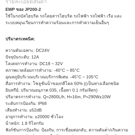
เป็น
รายละเอียดสินค้า
EWP ของ JP200-2
ส่วน
ใช้ในรถบัสไฮบริด รถโดยสารไฮบริด รถไฟฟ้า รถไฟฟ้า เรือ และ
ระบบหมุนเวียนการทําความร้อนและการทําความเย็นอื่นๆ
ตัว
ปริมาตรเทคนิค:
ความดันเฉพาะ: DC24V
ปัจจุบันระดับ: 12A
โลเตจการทํางาน: DC18 ~ 32V
สภาพแวดล้อมการทํางาน: -40°C ~ 85°C
อุณหภูมิบริเวณบริเวณบริการพิเศษ: -45°C ~ 105°C
สื่อการทํางาน: โซลูชั่นน้ําของกลีโคล 50% ((เป็นทางเลือกชนิด
อินทรีย์, ปริมาณอนุภาค 035, เนื้อหา 0.1 กรัม/ลิตร)
ปริมาตรการทํางาน: Q=2800L/h, H=16m, P=290W±10W
ระดับการป้องกัน: IP68
เสียงทํางาน: ≤52dB
อายุการทํางาน: ≥20000 ชั่วโมง
น้ําหนัก: 1.8 กิโลกรัม
ฟังก์ชันการป้องกัน: ป้องกัน, การเชื่อมต่อกลับ, ความดันต่ํา/เกินความ