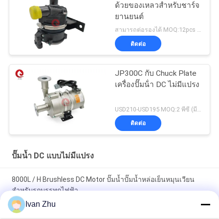
ด้วยของเหลวสำหรับชาร์จ
ยานยนต์
สามารถต่อรองได้ MOQ:12pcs (มีตัวอย่าง)
ติดต่อ
JP300C กับ Chuck Plate
เครื่องปั๊มน้ํา DC ไม่มีแปรง
USD210-USD195 MOQ:2 พีซี (มีตัวอย่าง)
ติดต่อ
ปั๊มน้ำ DC แบบไม่มีแปรง
8000L / H Brushless DC Motor ปั๊มน้ำปั๊มน้ำหล่อเย็นหมุนเวียน
สำหรับรถบรรทุกไฟฟ้า
Ivan Zhu
ปั๊มน้ำไฟฟ้าสำหรับงานหนัก 24V 240W 16m สำหรับรถบัสไฟฟ้า