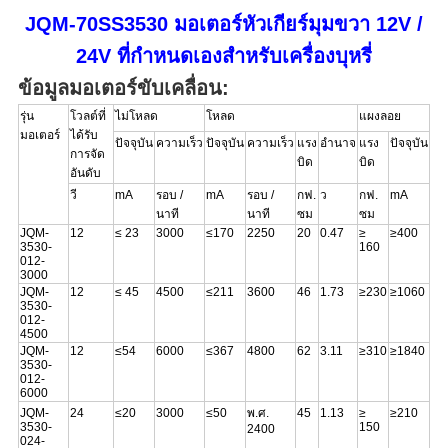
เป็น
JQM-70SS3530 มอเตอร์หัวเกียร์มุมขวา 12V /
ส่วน
24V ที่กำหนดเองสำหรับเครื่องบุหรี่
ข้อมูลมอเตอร์ขับเคลื่อน:
ตัว
รุ่น
โวลต์ที่
ไม่โหลด
โหลด
แผงลอย
มอเตอร์
ได้รับ
ปัจจุบัน
ความเร็ว
ปัจจุบัน
ความเร็ว
แรง
อำนาจ
แรง
ปัจจุบัน
การจัด
บิด
บิด
อันดับ
วี
mA
รอบ /
mA
รอบ /
กฟ.
ว
กฟ.
mA
นาที
นาที
ซม
ซม
JQM-
12
≤ 23
3000
≤170
2250
20
0.47
≥
≥400
3530-
160
012-
3000
JQM
-
12
≤ 45
4500
≤211
3600
46
1.73
≥230
≥1060
3530-
012-
4500
JQM
-
12
≤54
6000
≤367
4800
62
3.11
≥310
≥1840
3530-
012-
6000
JQM
-
24
≤20
3000
≤50
พ.ศ.
45
1.13
≥
≥210
3530-
150
2400
024-