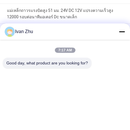
แม่เหล็กถาวรแรงบิดสูง 51 มม. 24V DC 12V แปรงความเร็วสูง
12000 รอบต่อนาทีมอเตอร์ Dc ขนาดเล็ก
มอเตอร์เกียร์ 1N.M 24VDC มอเตอร์เกียร์หนอน 46 มม. สำหรับ
Ivan Zhu
เครื่องจักรทางการแพทย์
370 46mm 6V 24V 12v มอเตอร์แรงบิดสูง ROHS 123rpm ที่แนบ
7:17 AM
มา
Good day, what product are you looking for?
หมวดหมู่ยอดนิยม
ทั้งหมด
มอเตอร์ไฟฟ้า 
ไดร์เวอร์มอเตอร์ DC 
Brushless Dc
แบบไร้แปรงถ่าน
ปั๊มน้ำ DC แบบไม่มี
ไฮบริดสเต็ปเปอร์
แปรง
มอเตอร์
ไดรเวอร์มอเตอร์
มอเตอร์เกียร์ DC