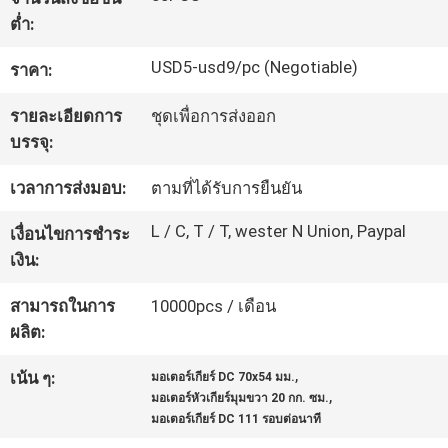
โรงงาน
ต่ำ:
USD5-usd9/pc (Negotiable)
ราคา:
การ
รายละเอียดการ
ชุดเพื่อการส่งออก
บรรจุ:
ควบคุม
เวลาการส่งมอบ:
ตามที่ได้รับการยืนยัน
คุณภาพ
L / C, T / T, wester N Union, Paypal
เงื่อนไขการชำระ
เงิน:
ติดต่อ
สามารถในการ
10000pcs / เดือน
เรา
ผลิต:
,
เน้น ๆ:
มอเตอร์เกียร์ DC 70x54 มม.
ข่าว
,
มอเตอร์หัวเกียร์มุมขวา 20 กก. ซม.
มอเตอร์เกียร์ DC 111 รอบต่อนาที