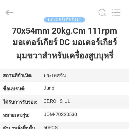
2026
Changzhou
Junqi
International
Trade
มอเตอร์เกียร์ DC
Co.,Ltd.
All
70x54mm 20kg.Cm 111rpm
Rights
บ้าน
Reserved.
มอเตอร์เกียร์ DC มอเตอร์เกียร์
สินค้า
มุมขวาสำหรับเครื่องสูบบุหรี่
เกี่ยว
สถานที่กำเนิด:
ประเทศจีน
กับ
Junqi
ชื่อแบรนด์:
เรา
CE,ROHS, UL
ได้รับการรับรอง:
JQM-70SS3530
หมายเลขรุ่น:
ทัวร์
50PCS
จำนวนสั่งซื้อขั้น