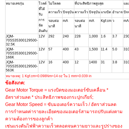
หมายเลขรุ่น
โวลต์
ไม่โหลด
ที่ประสิทธิภาพสูงสุด
แผ
ที่ได้
ความเร็ว
ปัจจุบัน
ความเร็ว
ปัจจุบัน
แรงบิด
อำนาจ
ปัจจ
รับ
การ
รอบต่อ
mA
รอบต่อ
mA
Kgf.cm
ว
mA
จัด
นาที
นาที
อันดับ
JQM-
12V
292
240
228
1,000
1.6
3.7
23
70SS35300129500-
32.5K
JQM-
12V
57
400
43
1,500
11.4
5.0
31
70SS35300129500-
166K
JQM-
12V
16
400
12
1400
31
3.8
31
70SS35300129500-
563K
หมายเหตุ: 1 Kgf.cm≈0.098Nm≈14 oz ใน 1 mm≈0.039 in
ข้อสังเกต:
Gear Motor Torque = แรงบิดของมอเตอร์ขับเคลื่อน *
อัตราส่วนลด * ประสิทธิภาพของกระปุกเกียร์;
Gear Motor Speed ​​= ขับมอเตอร์ความเร็ว / อัตราส่วนลด
การกำหนดค่ารายละเอียดของมอเตอร์สามารถปรับแต่งตาม
ความต้องการของลูกค้า
เช่นแรงดันไฟฟ้าความเร็วตลอดจนความยาวและรูปร่างของ