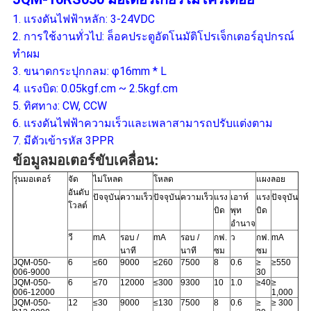
1. แรงดันไฟฟ้าหลัก: 3-24VDC
2. การใช้งานทั่วไป: ล็อคประตูอัตโนมัติโปรเจ็กเตอร์อุปกรณ์
ทำผม
3. ขนาดกระปุกกลม: φ16mm * L
4. แรงบิด: 0.05kgf.cm ~ 2.5kgf.cm
5. ทิศทาง: CW, CCW
6. แรงดันไฟฟ้าความเร็วและเพลาสามารถปรับแต่งตาม
7. มีตัวเข้ารหัส 3PPR
ข้อมูลมอเตอร์ขับเคลื่อน:
รุ่นมอเตอร์
จัด
ไม่โหลด
โหลด
แผงลอย
อันดับ
ปัจจุบัน
ความเร็ว
ปัจจุบัน
ความเร็ว
แรง
เอาท์
แรง
ปัจจุบัน
โวลต์
บิด
พุท
บิด
อำนาจ
วี
mA
รอบ /
mA
รอบ /
กฟ.
ว
กฟ.
mA
นาที
นาที
ซม
ซม
JQM-050-
6
≤60
9000
≤260
7500
8
0.6
≥
≥550
006-9000
30
JQM-050-
6
≤70
12000
≤300
9300
10
1.0
≥40
≥
006-12000
1,000
JQM-050-
12
≤30
9000
≤130
7500
8
0.6
≥
≥ 300