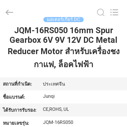
2026
Changzhou
Junqi
International
Trade
มอเตอร์เกียร์ DC
Co.,Ltd.
All
JQM-16RS050 16mm Spur
Rights
บ้าน
Reserved.
Gearbox 6V 9V 12V DC Metal
Reducer Motor สำหรับเครื่องชง
สินค้า
กาแฟ, ล็อคไฟฟ้า
เกี่ยว
สถานที่กำเนิด:
ประเทศจีน
กับ
Junqi
ชื่อแบรนด์:
เรา
CE,ROHS, UL
ได้รับการรับรอง:
ทัวร์
JQM-16RS050
หมายเลขรุ่น: