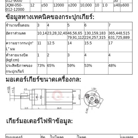
012-9000
30
JQM-050-
12
≤50
12000
≤200
10,000
10
1.0
≥40
≥600
012-12000
ข้อมูลทางเทคนิคของกระปุกเกียร์:
จำนวนขั้นตอน
3
4
5
6
7
อัตราส่วนลด
10,14
23,28,32,40
46,56,65
130,159,183
365,448,515
79,91,112
224,257,315
631,725,889
ความยาวกระปุก“
11
12.5
14
15.5
17
L” มม
ทำลายแรงบิด
1
2
3
4
4
(kgf.cm)
ประสิทธิภาพของ
73%
65%
59%
53%
48%
กระปุกเกียร์
มอเตอร์เกียร์ขนาดเครื่องกล:
เกียร์มอเตอร์ไฟฟ้าข้อมูล:
รุ่นมอเตอร์
จัด
ไม่โหลด
โหลด
แผงลอย