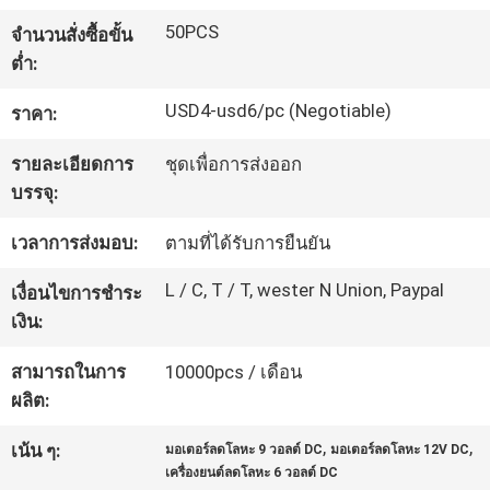
โรงงาน
50PCS
จำนวนสั่งซื้อขั้น
ต่ำ:
การ
USD4-usd6/pc (Negotiable)
ราคา:
ควบคุม
รายละเอียดการ
ชุดเพื่อการส่งออก
บรรจุ:
คุณภาพ
เวลาการส่งมอบ:
ตามที่ได้รับการยืนยัน
L / C, T / T, wester N Union, Paypal
ติดต่อ
เงื่อนไขการชำระ
เงิน:
เรา
สามารถในการ
10000pcs / เดือน
ผลิต:
ข่าว
,
,
เน้น ๆ:
มอเตอร์ลดโลหะ 9 วอลต์ DC
มอเตอร์ลดโลหะ 12V DC
เครื่องยนต์ลดโลหะ 6 วอลต์ DC