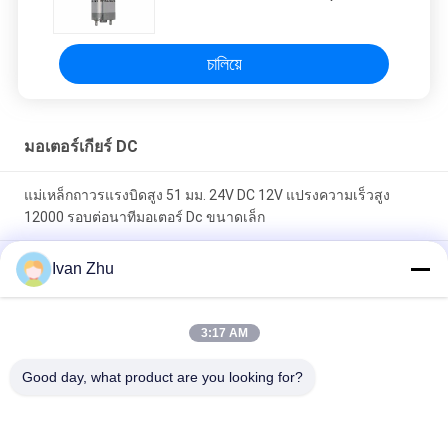
Reducer Motor สำหรับเครื่องชง
กาแฟ, ล็อคไฟฟ้า
চালিয়ে
มอเตอร์เกียร์ DC
แม่เหล็กถาวรแรงบิดสูง 51 มม. 24V DC 12V แปรงความเร็วสูง
12000 รอบต่อนาทีมอเตอร์ Dc ขนาดเล็ก
มอเตอร์เกียร์ 1N.M 24VDC มอเตอร์เกียร์หนอน 46 มม. สำหรับ
Ivan Zhu
เครื่องจักรทางการแพทย์
370 46mm 6V 24V 12v มอเตอร์แรงบิดสูง ROHS 123rpm ที่แนบ
3:17 AM
มา
Good day, what product are you looking for?
หมวดหมู่ยอดนิยม
ทั้งหมด