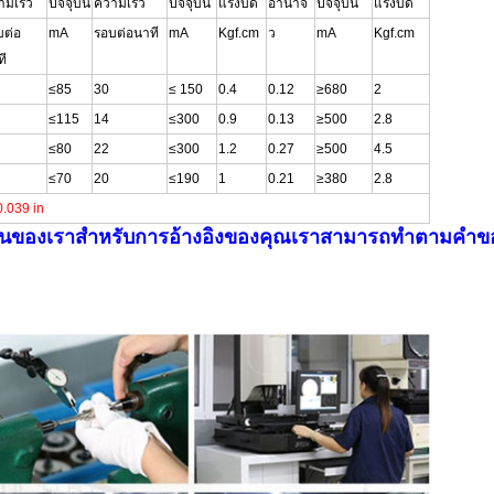
ามเร็ว
ปัจจุบัน
ความเร็ว
ปัจจุบัน
แรงบิด
อำนาจ
ปัจจุบัน
แรงบิด
บต่อ
mA
รอบต่อนาที
mA
Kgf.cm
ว
mA
Kgf.cm
ที
≤85
30
≤ 150
0.4
0.12
≥680
2
≤115
14
≤300
0.9
0.13
≥500
2.8
≤80
22
≤300
1.2
0.27
≥500
4.5
≤70
20
≤190
1
0.21
≥380
2.8
.039 in
ฐานของเราสำหรับการอ้างอิงของคุณเราสามารถทำตามคำขอ