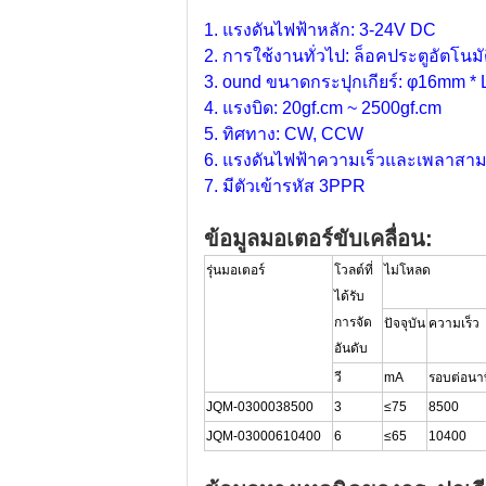
1. แรงดันไฟฟ้าหลัก: 3-24V DC
2. การใช้งานทั่วไป: ล็อคประตูอัตโนม
3. ound ขนาดกระปุกเกียร์: φ16mm * 
4. แรงบิด: 20gf.cm ~ 2500gf.cm
5. ทิศทาง: CW, CCW
6. แรงดันไฟฟ้าความเร็วและเพลาสา
7. มีตัวเข้ารหัส 3PPR
ข้อมูลมอเตอร์ขับเคลื่อน:
รุ่นมอเตอร์
โวลต์ที่
ไม่โหลด
ได้รับ
การจัด
ปัจจุบัน
ความเร็ว
อันดับ
วี
mA
รอบต่อนา
JQM-0300038500
3
≤75
8500
JQM-03000610400
6
≤65
10400