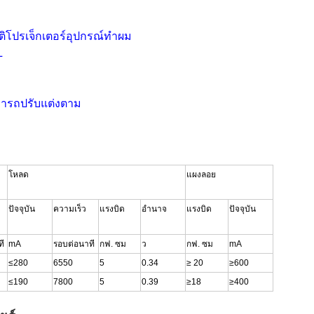
ัติโปรเจ็กเตอร์อุปกรณ์ทำผม
L
มารถปรับแต่งตาม
โหลด
แผงลอย
ปัจจุบัน
ความเร็ว
แรงบิด
อำนาจ
แรงบิด
ปัจจุบัน
ที
mA
รอบต่อนาที
กฟ. ซม
ว
กฟ. ซม
mA
≤280
6550
5
0.34
≥ 20
≥600
≤190
7800
5
0.39
≥18
≥400