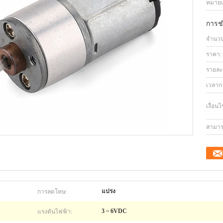
หมายเล
การช
จำนวนสั
ราคา:
รายละ
เวลาก
เงื่อน
สามาร
การลดโทษ:
แปรง
แรงดันไฟฟ้า:
3 ~ 6VDC