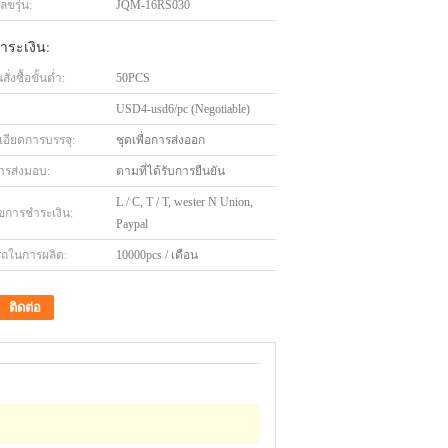
ขรุ่น:
JQM-16RS030
ำระเงิน:
่งซื้อขั้นต่ำ:
50PCS
USD4-usd6/pc (Negotiable)
เอียดการบรรจุ:
ชุดเพื่อการส่งออก
ารส่งมอบ:
ตามที่ได้รับการยืนยัน
L / C, T / T, wester N Union,
ไขการชำระเงิน:
Paypal
ถในการผลิต:
10000pcs / เดือน
ติดต่อ