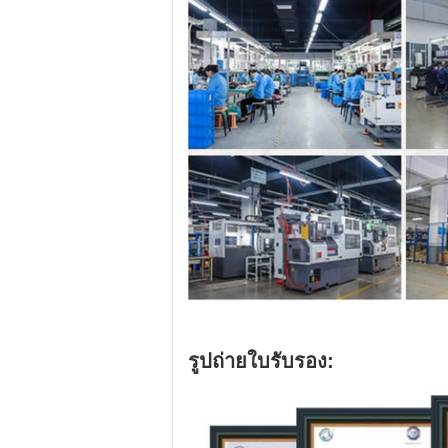
รูปถ่ายใบรับรอง: