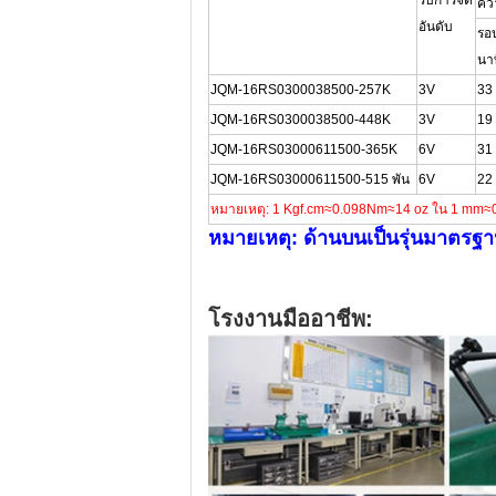
รับการจัด
คว
อันดับ
รอ
นา
JQM-16RS0300038500-257K
3V
33
JQM
-16RS0300038500-448K
3V
19
JQM
-16RS03000611500-365K
6V
31
JQM
-16RS03000611500-515 พัน
6V
22
หมายเหตุ: 1 Kgf.cm≈0.098Nm≈14 oz ใน 1 mm≈0
หมายเหตุ: ด้านบนเป็นรุ่นมาตร
โรงงานมืออาชีพ: