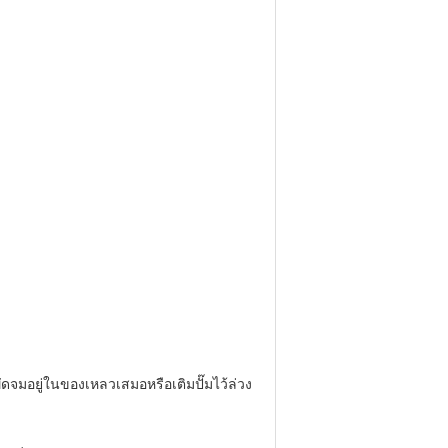
พัดจมอยู่ในของเหลวเสมอหรือเติมปั๊มไว้ล่วง