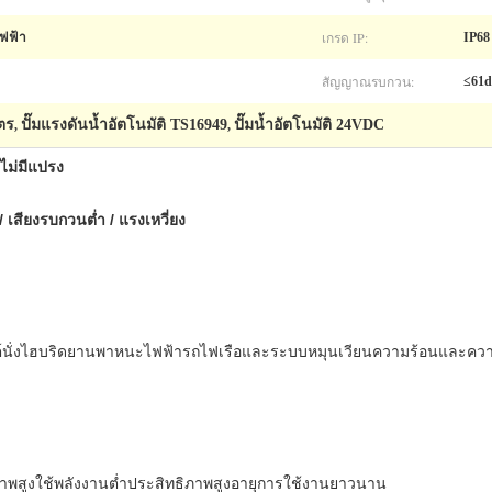
เกรด IP:
ฟฟ้า
IP68
สัญญาณรบกวน:
≤61
มตร
ปั๊มแรงดันน้ำอัตโนมัติ TS16949
ปั๊มน้ำอัตโนมัติ 24VDC
,
,
ไม่มีแปรง
/ เสียงรบกวนต่ำ / แรงเหวี่ยง
์นั่งไฮบริดยานพาหนะไฟฟ้ารถไฟเรือและระบบหมุนเวียนความร้อนและความ
าพสูงใช้พลังงานต่ำประสิทธิภาพสูงอายุการใช้งานยาวนาน