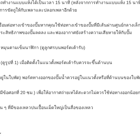
รถทำงานแบบแห้งได้เป็นเวลา 15 นาที (หลังจากการทำงานแบบแห้ง 15 นาที
มการขัดถูให้กับเพลาและปลอกเพลาอีกด้วย
ื่อมต่อทางเข้าของปั๊มหากคุณใช้ท่อทางเข้าของปั๊มที่มีเส้นผ่านศูนย์กลางเล
ห้ประสิทธิภาพของปั๊มลดลง และฟองอากาศยังสร้างความเสียหายให้กับปั๊ม
ะหมุนตามเข็มนาฬิกา (ดูลูกศรบนพอร์ตเต้ารับ)
ูรูปที่ 1) เมื่อติดตั้งในแนวตั้งพอร์ตเต้ารับควรจะขึ้นด้านบน
ิดอยู่ในใบพัด) พอร์ตทางออกของปั๊มน้ำควรอยู่ในแนวตั้งหรือที่ด้านบนของใบพัด(
อไม่มีข้อศอกที่ 20 ซม.) เพื่อให้อากาศถ่ายเทได้สะดวกไม่ควรใช้ท่อทางออกน้อยก
 ๆ ที่มีของเหลวปนเปื้อนเม็ดใหญ่เป็นสื่อของเหลว