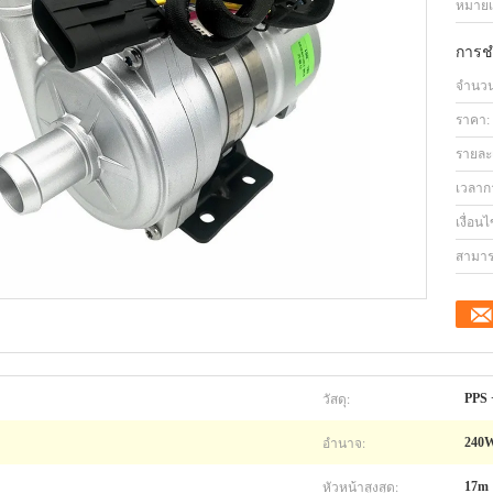
หมายเล
การช
จำนวนสั
ราคา:
รายละ
เวลาก
เงื่อน
สามาร
วัสดุ:
PPS 
อำนาจ:
240
หัวหน้าสูงสุด:
17m