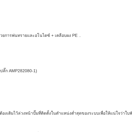
รูปด้วยการพ่นทรายและอโนไดซ์ + เคลือบผง PE ..
ู่ปลั๊ก AMP282080-1)
ต้องเติมไว้ล่วงหน้าปั๊มที่ติดตั้งในตำแหน่งต่ำสุดของระบบเพื่อให้แน่ใจว่าใบ