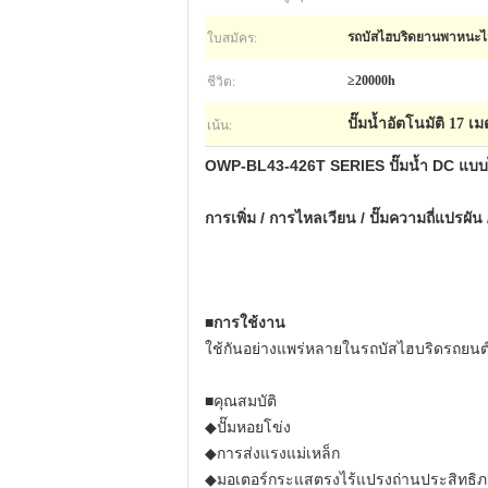
ใบสมัคร:
รถบัสไฮบริดยานพาหนะไ
ชีวิต:
≥20000h
เน้น:
ปั๊มน้ำอัตโนมัติ 17 เ
OWP-BL43-426T SERIES ปั๊มน้ำ DC แบบ
การเพิ่ม / การไหลเวียน / ปั๊มความถี่แปรผัน 
■การใช้งาน
ใช้กันอย่างแพร่หลายในรถบัสไฮบริดรถยนต
■คุณสมบัติ
◆ปั๊มหอยโข่ง
◆การส่งแรงแม่เหล็ก
◆มอเตอร์กระแสตรงไร้แปรงถ่านประสิทธิภ