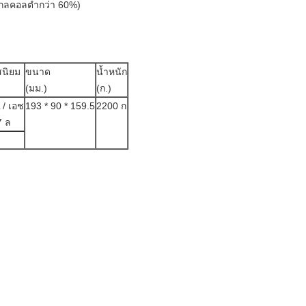
กลคอลต่ำกว่า 60%)
นิยม
ขนาด
น้ำหนัก
(มม.)
(ก.)
 / เอช
193 * 90 * 159.5
2200 ก
7 ล