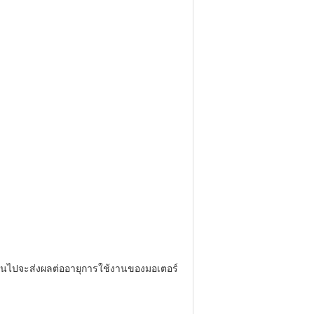
กินไปจะส่งผลต่ออายุการใช้งานของมอเตอร์