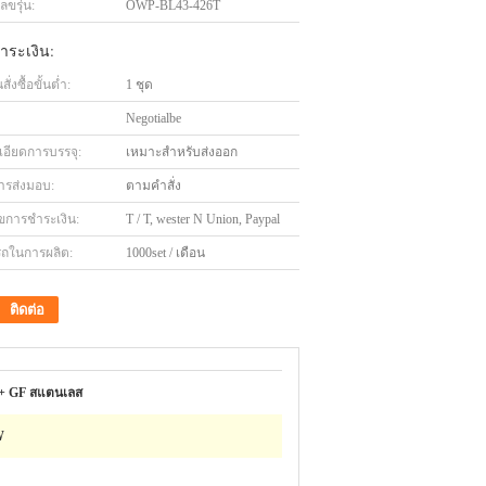
ขรุ่น:
OWP-BL43-426T
ำระเงิน:
่งซื้อขั้นต่ำ:
1 ชุด
Negotialbe
เอียดการบรรจุ:
เหมาะสำหรับส่งออก
ารส่งมอบ:
ตามคำสั่ง
ไขการชำระเงิน:
T / T, wester N Union, Paypal
ถในการผลิต:
1000set / เดือน
ติดต่อ
+ GF สแตนเลส
W