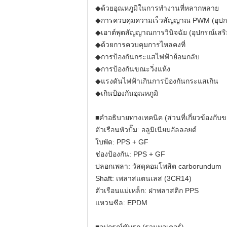
◆ด้วยอุณหภูมิในการทำงานที่หลากหลาย
◆การควบคุมความเร็วสัญญาณ PWM (อุปกร
◆เอาต์พุตสัญญาณการวินิจฉัย (อุปกรณ์เสริ
◆ด้วยการควบคุมการไหลคงที่
◆การป้องกันกระแสไฟฟ้าย้อนกลับ
◆การป้องกันขณะวิ่งแห้ง
◆แรงดันไฟฟ้าเกินการป้องกันกระแสเกิน
◆เกินป้องกันอุณหภูมิ
■คำอธิบายทางเทคนิค (ส่วนที่เกี่ยวข้องกับ
ตัวเรือนหัวปั๊ม: อลูมิเนียมอัลลอยด์
ใบพัด: PPS + GF
ช่องป้องกัน: PPS + GF
ปลอกเพลา: วัสดุคอมโพสิต carborundum
Shaft: เพลาสแตนเลส (3CR14)
ตัวเรือนแม่เหล็ก: ฝาพลาสติก PPS
แหวนซีล: EPDM