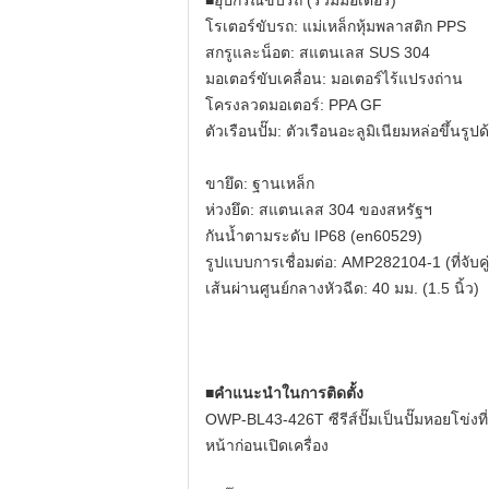
■อุปกรณ์ขับรถ (รวมมอเตอร์)
โรเตอร์ขับรถ: แม่เหล็กหุ้มพลาสติก PPS
สกรูและน็อต: สแตนเลส SUS 304
มอเตอร์ขับเคลื่อน: มอเตอร์ไร้แปรงถ่าน
โครงลวดมอเตอร์: PPA GF
ตัวเรือนปั๊ม: ตัวเรือนอะลูมิเนียมหล่อขึ้น
ขายึด: ฐานเหล็ก
ห่วงยึด: สแตนเลส 304 ของสหรัฐฯ
กันน้ำตามระดับ IP68 (en60529)
รูปแบบการเชื่อมต่อ: AMP282104-1 (ที่จับค
เส้นผ่านศูนย์กลางหัวฉีด: 40 มม. (1.5 นิ้ว)
■คำแนะนำในการติดตั้ง
OWP-BL43-426T ซีรีส์ปั๊มเป็นปั๊มหอยโข่งที่
หน้าก่อนเปิดเครื่อง