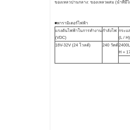
ของเหลวปานกลาง: ของเหลวผสม (น้ำที่มีไ
■พารามิเตอร์ไฟฟ้า
แรงดันไฟฟ้าในการทำงาน
กำลังไฟ
กระแส
(VDC)
(L / H)
18V-32V (24 โวลต์)
240 วัตต์
2400L
H = 1